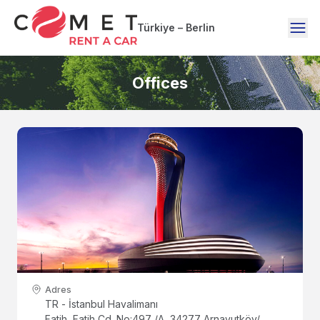
Türkiye – Berlin
Offices
Adres
TR - İstanbul Havalimanı
Fatih, Fatih Cd. No:497 /A, 34277 Arnavutköy/