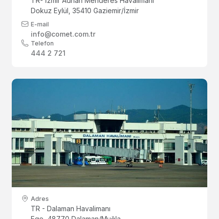
TR- İzmir Adnan Menderes Havalimanı
Dokuz Eylül, 35410 Gaziemir/İzmir
E-mail
info@comet.com.tr
Telefon
444 2 721
Adres
TR - Dalaman Havalimanı
Ege, 48770 Dalaman/Muğla